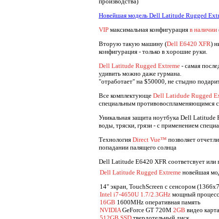
производства)
Новейшая модель Dell Latitude Rugged Ext
VIP
максимальная конфигурация
в наличии
Вторую такую машину (
Dell E6420 XFR
) 
конфигурация - только в хорошие руки.
Dell Latitude Rugged Extreme
- самая после
удивить можно даже гурмана.
"отработает" на $50000, не стыдно подари
Все комплектующе
Dell Latidude Rugged E
специальным противовоспламеняющимся с
Уникальная защита ноутбука Dell Latitude 
воды, тряски, грязи - с применением специ
Технология
Direct Vue™
позволяет отчетли
попадании палящего солнца
Dell Latitude E6420 XFR соответсвует или
Dell Latitude Rugged Extreme
новейшая мо
14" экран, TouchScreen с сенсором (1366x
Intel i7-4650U 1.7/2.3GHz
мощный процес
16GB
1600MHz оперативная память
NVIDIA
GeForce GT 720M
2GB
видео карт
512GB SSD
твердотельный диск