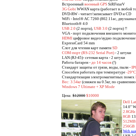
Встроенный
военный GPS
SiRFstarV
3G Gobi
WWAN карта (работает в любой то
DVD-RW - читает/записывает DVD и CD
WiFi - Intel® AC 7260 (802.11ac, двухкана
Bluetooth® 4.0
USB 2.0
(2 порта),
USB 3.0
(2 порта) !!
VGA - порт подключения внешнего монит
HDMI
цифровое видео/аудио подключение
ExpressCard 54 mm
Cлот для чтения карт памяти
SD
COM-порт (RS-232 Serial Port)
- 2 штуки
LAN (RJ-45)- сетевая карта - 2 штуки
Работа батареи -
до 14 часов
(!)
Стандарт защиты от грязи, воды, пыли -
IP
Способен работать при температуре
-29°C
Стандартизация электромагнитных помех
Вес: 3.54кг
(снижен на 0.5кг, по сравнени
Windows 7 Ultimate + XP Mode
Цена:
$12000
$10000
Dell La
14.0" W
2.8GHz 
8GB
13
512MB 
256GB
Web ка
USB 2.0