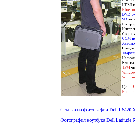
HDMI п
BlueTo
DVD+/
SD
инте
Инегри
Интерг
Сверх 
COM пор
Автомо
Специа
Удароп
Несколь
Клавиат
TPM
чи
Windows
Window
Цена:
$
В налич
Ссылка на фотографии Dell E6420
Фотография ноутбука Dell Latitude 