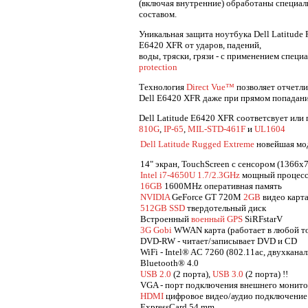
(включая внутренние) обработаны специ
составом.
Уникальная защита ноутбука Dell Latitude 
E6420 XFR от ударов, падений,
воды, тряски, грязи - с применением специ
protection
Технология
Direct Vue™
позволяет отчетли
Dell E6420 XFR даже при прямом попадани
Dell Latitude E6420 XFR соответсвует или
810G
,
IP-65
,
MIL-STD-461F
и
UL1604
Dell Latitude Rugged Extreme
новейшая мо
14" экран, TouchScreen с сенсором (1366x
Intel i7-4650U 1.7/2.3GHz
мощный процес
16GB
1600MHz оперативная память
NVIDIA
GeForce GT 720M
2GB
видео карт
512GB SSD
твердотельный диск
Встроенный
военный GPS
SiRFstarV
3G Gobi
WWAN карта (работает в любой то
DVD-RW - читает/записывает DVD и CD
WiFi - Intel® AC 7260 (802.11ac, двухкана
Bluetooth® 4.0
USB 2.0
(2 порта),
USB 3.0
(2 порта) !!
VGA - порт подключения внешнего монит
HDMI
цифровое видео/аудио подключение
ExpressCard 54 mm