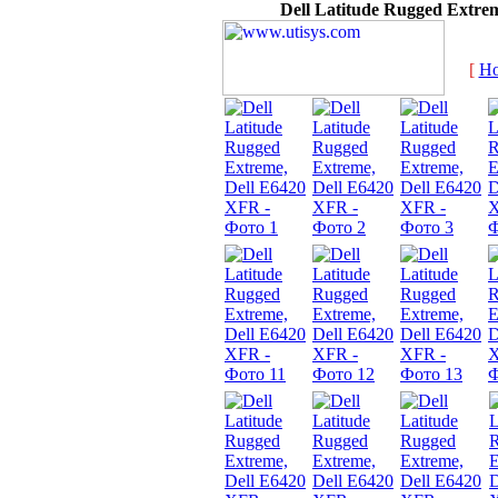
Dell Latitude Rugged Extre
[
H