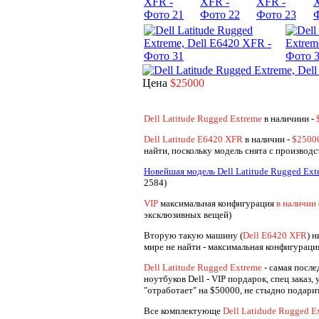
Цена
$25000
Dell Latitude Rugged Extreme
в наличиии -
Dell Latitude E6420 XFR
в наличии -
$2500
найти, поскольку модель снята с производс
Новейшая модель Dell Latitude Rugged Ext
2584)
VIP
максимальная конфигурация
в наличии
эксклюзивных вещей)
Вторую такую машину (
Dell E6420 XFR
) н
мире не найти - максимальная конфигурация
Dell Latitude Rugged Extreme
- самая посл
ноутбуков Dell - VIP пордарок, спец заказ,
"отработает" на $50000, не стыдно подари
Все комплектующе
Dell Latidude Rugged E