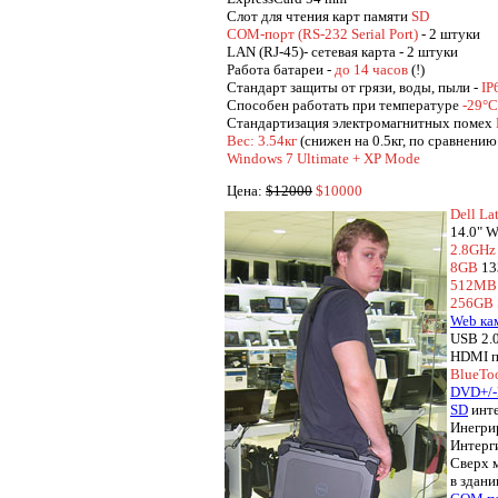
Cлот для чтения карт памяти
SD
COM-порт (RS-232 Serial Port)
- 2 штуки
LAN (RJ-45)- сетевая карта - 2 штуки
Работа батареи -
до 14 часов
(!)
Стандарт защиты от грязи, воды, пыли -
IP
Способен работать при температуре
-29°C
Стандартизация электромагнитных помех
Вес: 3.54кг
(снижен на 0.5кг, по сравнени
Windows 7 Ultimate + XP Mode
Цена:
$12000
$10000
Dell La
14.0" W
2.8GHz 
8GB
13
512MB 
256GB
Web ка
USB 2.0
HDMI п
BlueTo
DVD+/
SD
инте
Инегри
Интерг
Сверх 
в здани