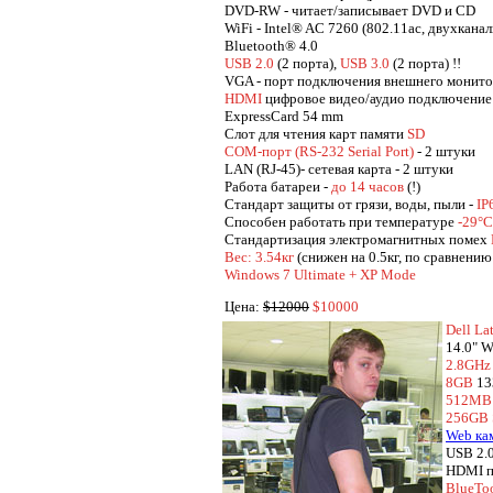
DVD-RW - читает/записывает DVD и CD
WiFi - Intel® AC 7260 (802.11ac, двухкана
Bluetooth® 4.0
USB 2.0
(2 порта),
USB 3.0
(2 порта) !!
VGA - порт подключения внешнего монит
HDMI
цифровое видео/аудио подключение
ExpressCard 54 mm
Cлот для чтения карт памяти
SD
COM-порт (RS-232 Serial Port)
- 2 штуки
LAN (RJ-45)- сетевая карта - 2 штуки
Работа батареи -
до 14 часов
(!)
Стандарт защиты от грязи, воды, пыли -
IP
Способен работать при температуре
-29°C
Стандартизация электромагнитных помех
Вес: 3.54кг
(снижен на 0.5кг, по сравнени
Windows 7 Ultimate + XP Mode
Цена:
$12000
$10000
Dell La
14.0" W
2.8GHz 
8GB
13
512MB 
256GB
Web ка
USB 2.0
HDMI п
BlueTo