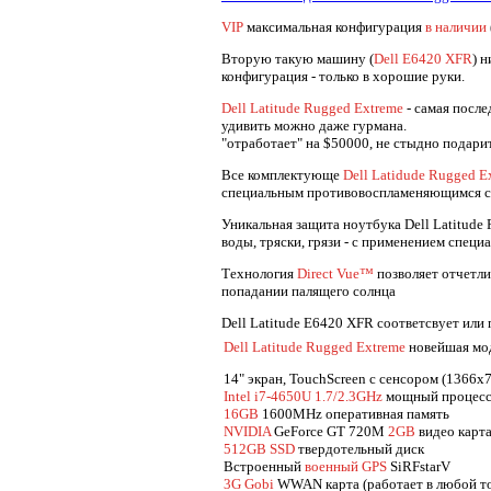
VIP
максимальная конфигурация
в наличии
Вторую такую машину (
Dell E6420 XFR
) 
конфигурация - только в хорошие руки.
Dell Latitude Rugged Extreme
- самая после
удивить можно даже гурмана.
"отработает" на $50000, не стыдно подари
Все комплектующе
Dell Latidude Rugged E
специальным противовоспламеняющимся с
Уникальная защита ноутбука Dell Latitude 
воды, тряски, грязи - с применением специ
Технология
Direct Vue™
позволяет отчетли
попадании палящего солнца
Dell Latitude E6420 XFR соответсвует или
Dell Latitude Rugged Extreme
новейшая мо
14" экран, TouchScreen с сенсором (1366x
Intel i7-4650U 1.7/2.3GHz
мощный процес
16GB
1600MHz оперативная память
NVIDIA
GeForce GT 720M
2GB
видео карт
512GB SSD
твердотельный диск
Встроенный
военный GPS
SiRFstarV
3G Gobi
WWAN карта (работает в любой то